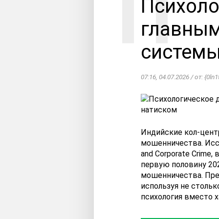
Психоло
главным
системы
07:16, 04.07.2026 / от: {0ln1
Индийские кол-цент
мошенничества. Иссл
and Corporate Crime
первую половину 202
мошенничества. Пре
используя не стольк
психология вместо х