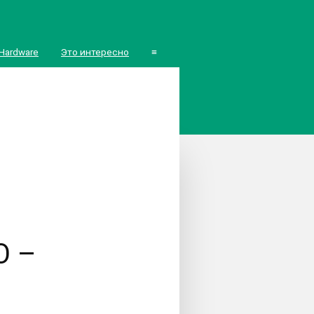
Hardware
Это интересно
≡
О –