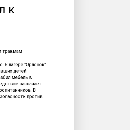
л к
е. В лагере "Орленок"
авших детей
азбил мебель в
ледствие назначает
оспитанников. В
езопасность против