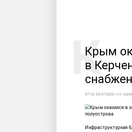
Крым ок
в Керче
снабжен
07:16, 04.07.2026 / от: Sand
Инфраструктурная б