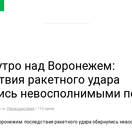
утро над Воронежем:
твия ракетного удара
ись невосполнимыми п
 / в:
Происшествия
/ 113 прсм.