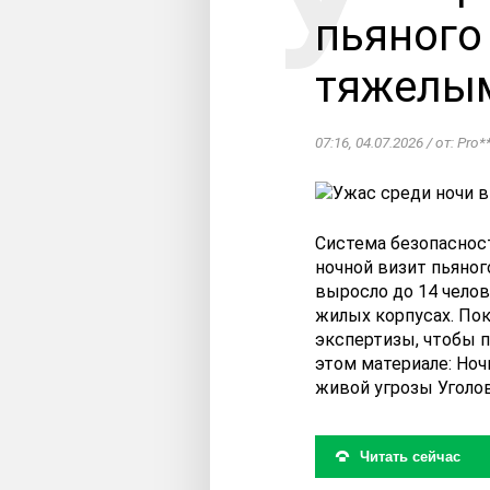
пьяного
тяжелы
07:16, 04.07.2026 / от: Pro**
Система безопасности
ночной визит пьяно
выросло до 14 челов
жилых корпусах. Пок
экспертизы, чтобы п
этом материале: Ноч
живой угрозы Уголов
Читать сейчас