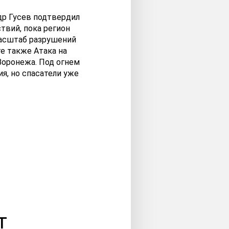
др Гусев подтвердил
твий, пока регион
Масштаб разрушений
е также Атака на
Воронежа. Под огнем
я, но спасатели уже
т