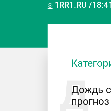
⍟
1RR1.RU /18:41
Категор
Дождь с
прогноз