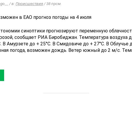
ego__ / в:
Происшествия
/ 38 прсм.
автономии синоптики прогнозируют переменную облачност
розой, сообщает РИА Биробиджан. Температура воздуха д
 В Амурзете до + 25°C. В Смидовиче до + 27°C. В Облучье д
ная погода, возможен дождь. Ветер южный до 2 м/с. Тем