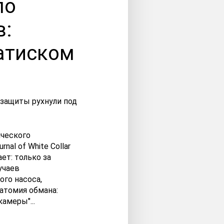
ло
в:
атиском
ического
al of White Collar
ет: только за
учаев
го насоса,
натомия обмана:
амеры"...