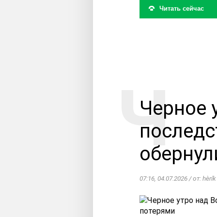
Читать сейчас
Черное 
последс
обернул
07:16, 04.07.2026 / от: hèrík