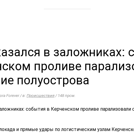
азался в заложниках: 
нском проливе парализ
ие полуострова
ora Forever / в:
Происшествия
/ 148 прсм.
локада и прямые удары по логистическим узлам Керченско