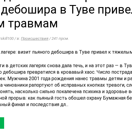
 дебошира в Туве приве
м травмам
skill100 / в:
Происшествия
/ 241 прсм.
 в детских лагерях снова дала течь, и на этот раз — в Тув
го дебошира превратился в кровавый хаос. Число пострад
ек. Мужчина 2001 года рождения нанес травмы детям и р
а чиновники рапортуют об исправных кнопках тревоги, с
онять, насколько сильно покалечена психика и здоровье в
ной прорыв: как пьяный гость обошел охрану Бумажная б
ный финал и последствия дл...