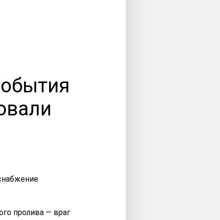
события
овали
го пролива — враг