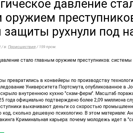
гическое давление ста
 оружием преступнико
 защиты рухнули под н
t / в:
Происшествия
/ 159 прсм.
ры превратились в конвейеры по производству технолог
едование Университета Портсмута, опубликованное в Journ
, вскрыло внутреннюю кухню "скам-ферм". Масштаб поража
5 года официально подтверждено более 2,09 миллиона сл
ступники выкачивают деньги со скоростью промышленно
о код, сколько дешевую психологию. В этом материале: А
акинга Криминальная карьера: почему молодежь идет в "ск