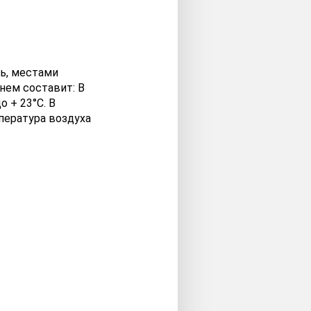
ь, местами
нем составит: В
о + 23°C. В
пература воздуха